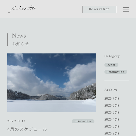
Reservation
Category
event
information
Archive
2026.7 (1)
2026.6 (1)
2026.5 (1)
2026.4 (1)
2022.3.11
information
2026.3 (1)
4月のスケジュール
2026.2 (1)