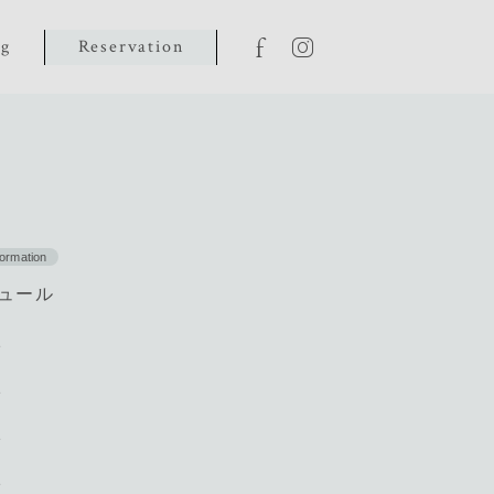
og
Reservation
formation
ジュール
e
e
e
e