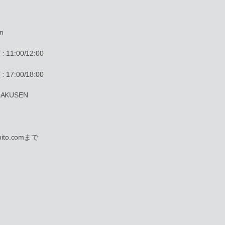
n
1:00/12:00
7:00/18:00
 HAKUSEN
ito.comまで