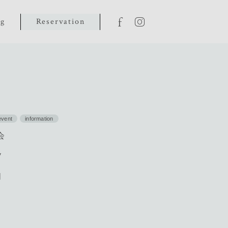
og
Reservation
event
information
会
y
|