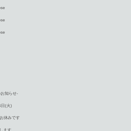
se
se
se
お知らせ-
4日(火)
はお休みです
します