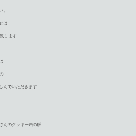
い。
せは
願い致します
は
んの
しんでいただきます
Aさんのクッキー缶の販