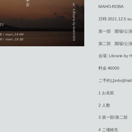
MAHO-ROBA
日時:2021.12.5 su
第一部 開場/公演 : 1
第二部 開場/公演 : 1
会場: Librarie by
料金:¥6000
ご予約はinfo@hish
1 お名前
2 人数
3 第一部/第二部
4 ご連絡先