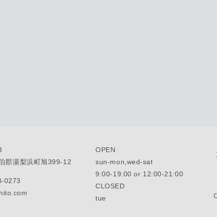
3
OPEN
郡湯梨浜町旭399-12
sun-mon,wed-sat
9:00-19:00 or 12:00-21:00
3-0273
CLOSED
hito.com
tue