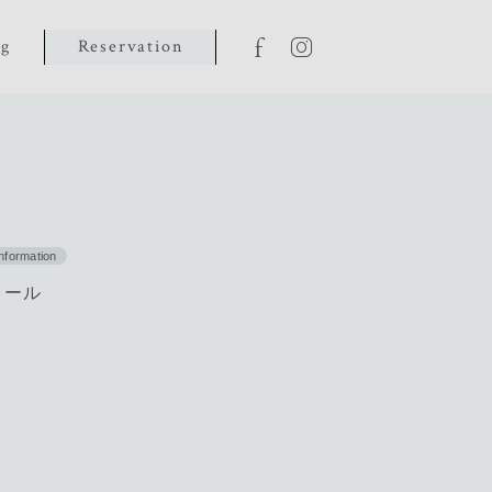
og
Reservation
information
ュール