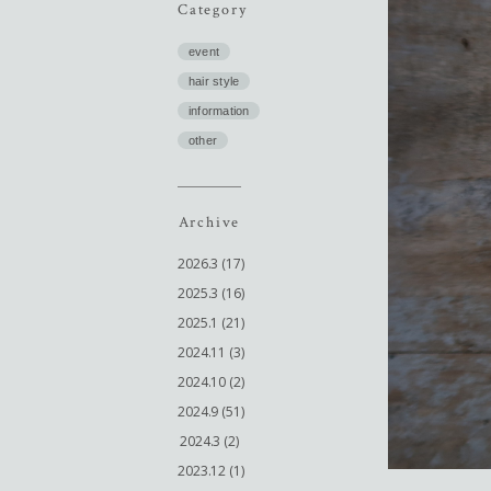
Category
event
hair style
information
other
Archive
2026.3 (17)
2025.3 (16)
2025.1 (21)
2024.11 (3)
2024.10 (2)
2024.9 (51)
2024.3 (2)
2023.12 (1)