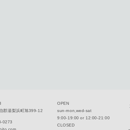
3
OPEN
郡湯梨浜町旭399-12
sun-mon,wed-sat
9:00-19:00 or 12:00-21:00
3-0273
CLOSED
hito.com