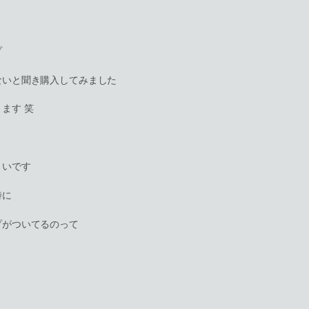
プ
ないと聞き購入してみました
ます 笑
くいです
時に
プがついてるのって