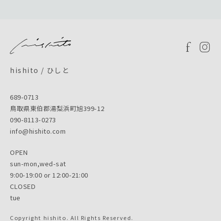
hishito / ひしと
689-0713
鳥取県東伯郡湯梨浜町旭399-12
090-8113-0273
info@hishito.com
OPEN
sun-mon,wed-sat
9:00-19:00 or 12:00-21:00
CLOSED
tue
Copyright hishito. All Rights Reserved.